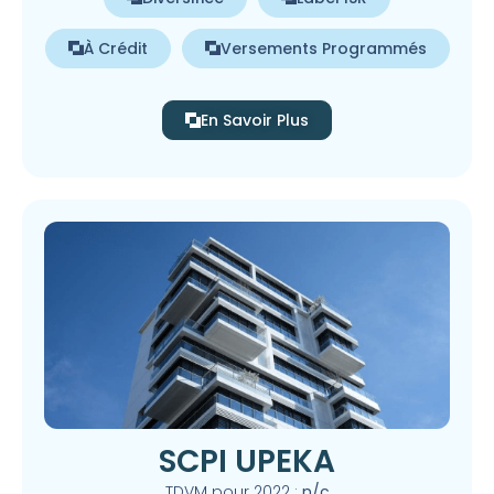
À Crédit
Versements Programmés
En Savoir Plus
SCPI UPEKA
TDVM pour 2022 :
n/c