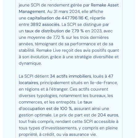
jeune SCPI de rendement gérée par
Remake Asset
Management
. Au 31 mars 2024, elle affiche
une
capitalisation de 447 796 116 €
, répartie
entre
3892 associés
. La SCPI se distingue par
un
taux de distribution de 7,79 %
en 2023, avec
une moyenne de 7,72 % sur les trois dernières
années, témoignant de sa performance et de sa
stabilité. Remake Live reçoit des avis positifs quant
à son évolution, grâce à une stratégie diversifiée et
dynamique.
La SCPI détient
34 actifs immobiliers
, loués à
47
locataires
, principalement situés en Ile-de-France,
en régions et à l’étranger. Ces actifs couvrent
diverses typologies, notamment les bureaux, les
commerces, et les entrepôts. Le
taux
d’occupation est de 100 %
, assurant ainsi une
gestion optimale. Le prix de part est de
204 euros
,
tout frais compris, rendant cette SCPI accessible à
tous types d’investissements, y compris en pleine
propriété, à crédit, ou via assurance vie.